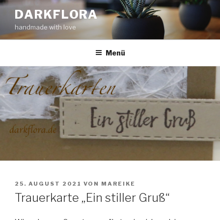
Zum
DARKFLORA
Inhalt
handmade with love
springen
Menü
VERÖFFENTLICHT
25. AUGUST 2021
VON
MAREIKE
AM
Trauerkarte „Ein stiller Gruß“