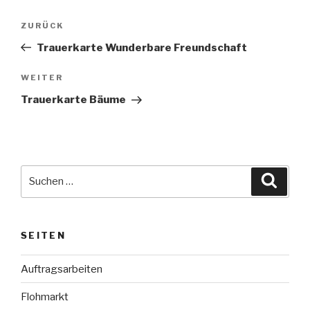
Beitragsnavigation
Vorheriger
ZURÜCK
Beitrag
Trauerkarte Wunderbare Freundschaft
Nächster
WEITER
Beitrag
Trauerkarte Bäume
Suche
Suche
nach:
SEITEN
Auftragsarbeiten
Flohmarkt