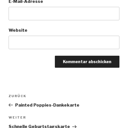
E-Mail-Adresse
Website
Beitragsnavigation
Vorheriger
ZURÜCK
Beitrag
Painted Poppies-Dankekarte
Nächster
WEITER
Beitrag
Schnelle Geburtstagskarte