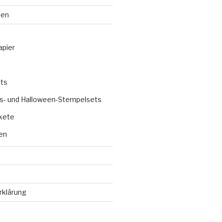
ten
apier
ts
s- und Halloween-Stempelsets
kete
en
rklärung