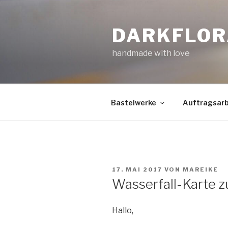
Zum
Inhalt
DARKFLOR
springen
handmade with love
Bastelwerke
Auftragsarb
VERÖFFENTLICHT
17. MAI 2017
VON
MAREIKE
AM
Wasserfall-Karte 
Hallo,