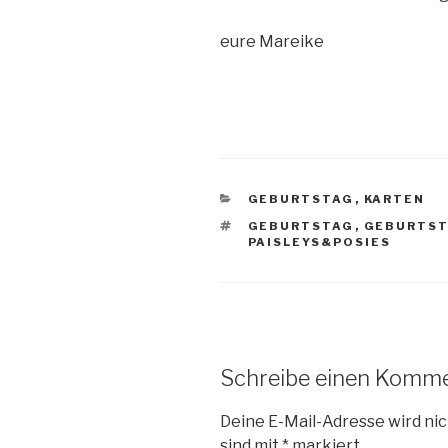
eure Mareike
KATEGORIEN
GEBURTSTAG
,
KARTEN
SCHLAGWÖRTER
GEBURTSTAG
,
GEBURTS
PAISLEYS&POSIES
Schreibe einen Komm
Deine E-Mail-Adresse wird nic
sind mit
*
markiert