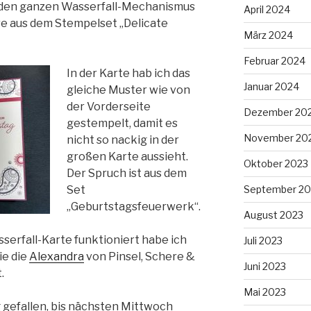
r den ganzen Wasserfall-Mechanismus
April 2024
üre aus dem Stempelset „Delicate
März 2024
Februar 2024
In der Karte hab ich das
Januar 2024
gleiche Muster wie von
der Vorderseite
Dezember 20
gestempelt, damit es
November 20
nicht so nackig in der
großen Karte aussieht.
Oktober 2023
Der Spruch ist aus dem
Set
September 20
„Geburtstagsfeuerwerk“.
August 2023
erfall-Karte funktioniert habe ich
Juli 2023
ie die
Alexandra
von Pinsel, Schere &
Juni 2023
.
Mai 2023
g gefallen, bis nächsten Mittwoch