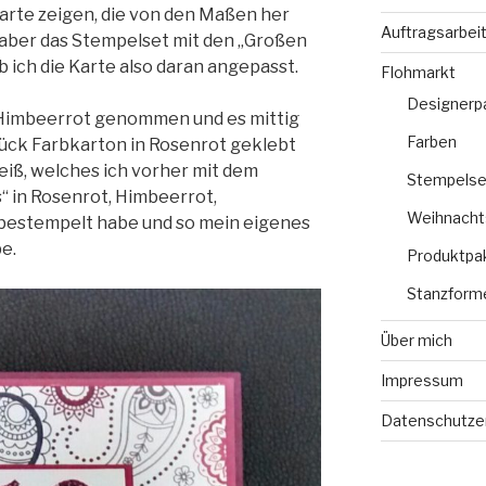
arte zeigen, die von den Maßen her
Auftragsarbei
 aber das Stempelset mit den „Großen
 ich die Karte also daran angepasst.
Flohmarkt
Designerp
 Himbeerrot genommen und es mittig
Farben
Stück Farbkarton in Rosenrot geklebt
eiß, welches ich vorher mit dem
Stempelse
“ in Rosenrot, Himbeerrot,
Weihnacht
bestempelt habe und so mein eigenes
e.
Produktpa
Stanzform
Über mich
Impressum
Datenschutze