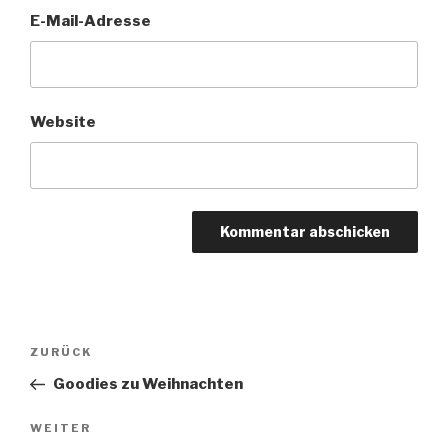
E-Mail-Adresse
Website
Beitragsnavigation
Vorheriger
ZURÜCK
Beitrag
Goodies zu Weihnachten
Nächster
WEITER