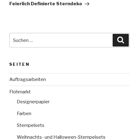
Beitrag
Feierlich Definierte Sterndeko
Suche
Suche
nach:
SEITEN
Auftragsarbeiten
Flohmarkt
Designerpapier
Farben
Stempelsets
Weihnachts- und Halloween-Stempelsets