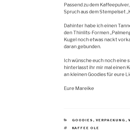
Passend zu dem Kaffeepulver,
Spruch aus dem Stempelset „K
Dahinter habe ich einen Tanne
den Thinlits-Formen „Palmenga
Kugel noch etwas nackt vorka
daran gebunden.
Ich wünsche euch noch eine s
hinterlasst ihr mir mal einen
an kleinen Goodies für eure L
Eure Mareike
KATEGORIEN
GOODIES
,
VERPACKUNG
,
SCHLAGWÖRTER
KAFFEE OLE