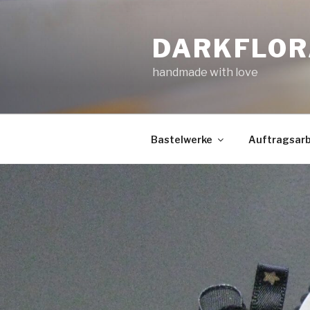
Zum
Inhalt
DARKFLOR
springen
handmade with love
Bastelwerke
Auftragsarb