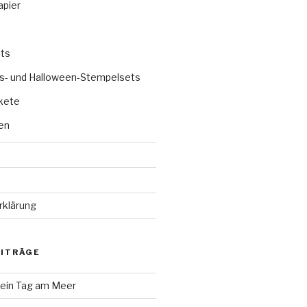
apier
ts
s- und Halloween-Stempelsets
kete
en
rklärung
EITRÄGE
 ein Tag am Meer