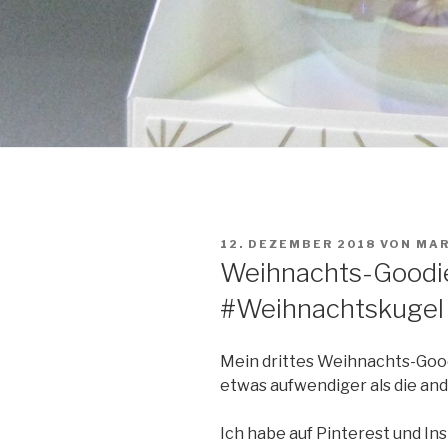
VERÖFFENTLICHT
12. DEZEMBER 2018
VON
MAR
AM
Weihnachts-Goodi
#Weihnachtskugel
Mein drittes Weihnachts-Goodi
etwas aufwendiger als die an
Ich habe auf Pinterest und I