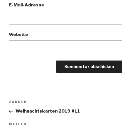
E-Mail-Adresse
Website
Beitragsnavigation
Vorheriger
ZURÜCK
Beitrag
Weihnachtskarten 2019 #11
Nächster
WEITER