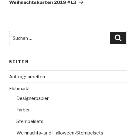
Beitrag
Weihnachtskarten 2019 #13
Suche
Suche
nach:
SEITEN
Auftragsarbeiten
Flohmarkt
Designerpapier
Farben
Stempelsets
Weihnachts- und Halloween-Stempelsets