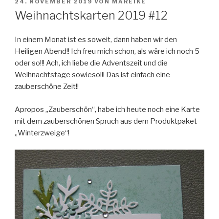
VERÖFFENTLICHT
24. NOVEMBER 2019
VON
MAREIKE
AM
Weihnachtskarten 2019 #12
In einem Monat ist es soweit, dann haben wir den
Heiligen Abend!! Ich freu mich schon, als wäre ich noch 5
oder so!!! Ach, ich liebe die Adventszeit und die
Weihnachtstage sowieso!!! Das ist einfach eine
zauberschöne Zeit!!
Apropos „Zauberschön“, habe ich heute noch eine Karte
mit dem zauberschönen Spruch aus dem Produktpaket
„Winterzweige“!