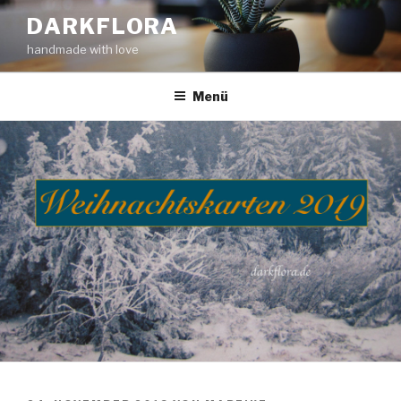
Zum
DARKFLORA
Inhalt
handmade with love
springen
Menü