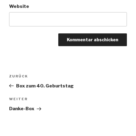
Website
Beitragsnavigation
Vorheriger
ZURÜCK
Beitrag
Box zum 40. Geburtstag
Nächster
WEITER
Beitrag
Danke-Box