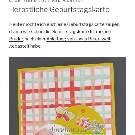
VERÖFFENTLICHT
5. OKTOBER 2022
VON
MAREIKE
AM
Herbstliche Geburtstagskarte
Heute möchte ich euch eine Geburtstagskarte zeigen
,
die ich wie schon die
Geburtstagskarte für meinen
Bruder
, nach einer
Anleitung von Janas Bastelwelt
gebastelt habe.