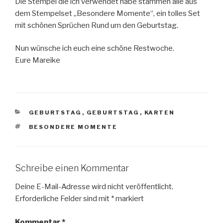
Die Stempel die ich verwendet habe stammen alle aus
dem Stempelset „Besondere Momente“, ein tolles Set
mit schönen Sprüchen Rund um den Geburtstag.
Nun wünsche ich euch eine schöne Restwoche.
Eure Mareike
KATEGORIEN
GEBURTSTAG
,
GEBURTSTAG
,
KARTEN
SCHLAGWÖRTER
BESONDERE MOMENTE
Schreibe einen Kommentar
Deine E-Mail-Adresse wird nicht veröffentlicht.
Erforderliche Felder sind mit
*
markiert
Kommentar
*