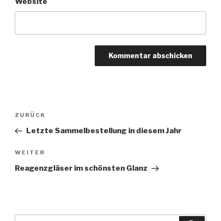
Website
Beitragsnavigation
Vorheriger
ZURÜCK
Beitrag
Letzte Sammelbestellung in diesem Jahr
Nächster
WEITER
Beitrag
Reagenzgläser im schönsten Glanz
Suche