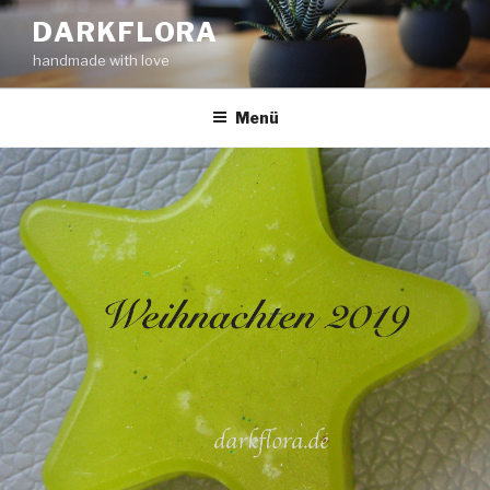
Zum
DARKFLORA
Inhalt
handmade with love
springen
Menü