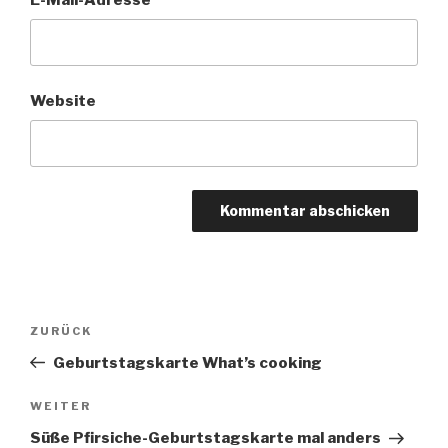
Website
Beitragsnavigation
Vorheriger
ZURÜCK
Beitrag
Geburtstagskarte What’s cooking
Nächster
WEITER
Beitrag
Süße Pfirsiche-Geburtstagskarte mal anders